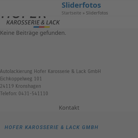
Sliderfotos
Open
Close
Startseite
»
Sliderfotos
mobile
mobile
menu
menu
Keine Beiträge gefunden.
Autolackierung Hofer Karosserie & Lack GmbH
Eichkoppelweg 101
24119 Kronshagen
Telefon: 0431-541110
Kontakt
HOFER KAROSSERIE & LACK GMBH