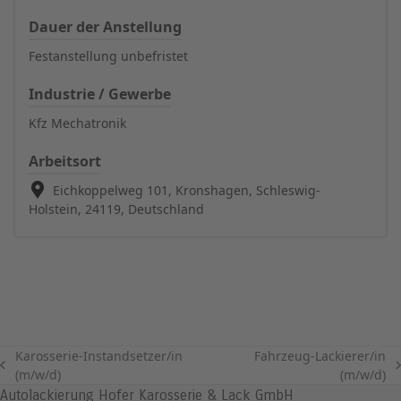
Dauer der Anstellung
Festanstellung unbefristet
Industrie / Gewerbe
Kfz Mechatronik
Arbeitsort
Eichkoppelweg 101, Kronshagen, Schleswig-
Holstein, 24119, Deutschland
Karosserie-Instandsetzer/in
Fahrzeug-Lackierer/in
vorheriger
Nächster
(m/w/d)
(m/w/d)
Beitrag:
Beitrag:
Autolackierung Hofer Karosserie & Lack GmbH