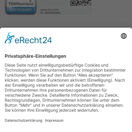
LEISTUNGEN
Lackierarbeiten
Karosseriearbeiten
Smart Repair
Miracle Ausbeulsystem
Klimaanlagen-Service
Oldtimer-Restaurierung