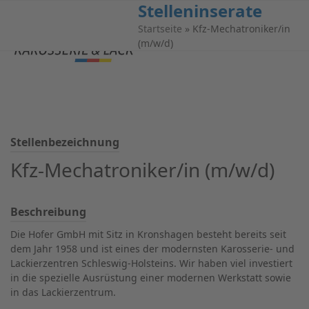
Stelleninserate
Open
Close
Startseite
»
Kfz-Mechatroniker/in
mobile
mobile
(m/w/d)
menu
menu
Stellenbezeichnung
Kfz-Mechatroniker/in (m/w/d)
Beschreibung
Die Hofer GmbH mit Sitz in Kronshagen besteht bereits seit
dem Jahr 1958 und ist eines der modernsten Karosserie- und
Lackierzentren Schleswig-Holsteins. Wir haben viel investiert
in die spezielle Ausrüstung einer modernen Werkstatt sowie
in das Lackierzentrum.